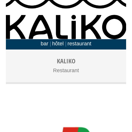
bar
hôtel
restaurant
Bistrot familial, cuisine locale, salle de séminaire et 13
KALIKO
chambres
Restaurant