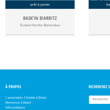
prêt à porter
ba
Boutique en ligne de vêtements lifestyle
Bistrot f
BASK’IN BIARRITZ
produits à la demande, création de contenu
sé
Euskal Herriko Bizimodua
digital
À PROPOS
RECHERCHEZ S
L’association J’Achète à Bidart
Bienvenue à Bidart
Infos pratiques