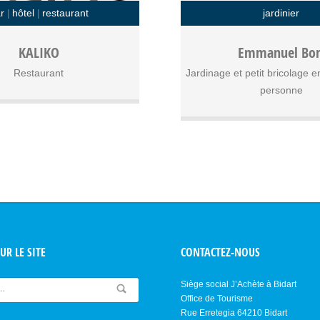
r
hôtel
restaurant
jardinier
amilial, cuisine locale, salle de
Entretien du jardin et travaux
KALIKO
Emmanuel Bor
minaire et 13 chambres
bricolage en SAP avec une ré
Restaurant
Jardinage et petit bricolage e
crédit d’impôts de 5
personne
UR LE SITE
CONTACTEZ-NOUS
Siège social J’Achète à Bidart
Office de Tourisme
Rue Erretegia 64210 Bidart