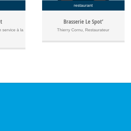
restaurant
 de petit
Restaurant du quotidien ou restaurant
t
Brasserie Le Spot’
duction ou
d’exception, le Spot’ s’adapte à vos besoins,
n service à la
0%
dans la convivialité et la bonne-humeur !
Thierry Cornu, Restaurateur