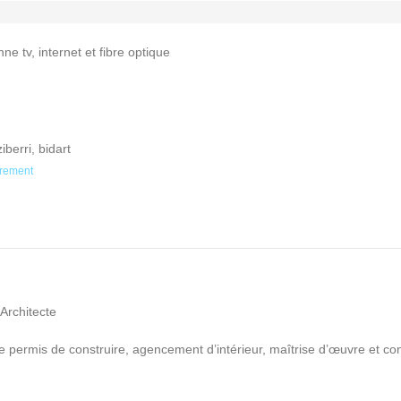
ne tv, internet et fibre optique
berri, bidart
irement
 Architecte
e permis de construire, agencement d’intérieur, maîtrise d’œuvre et con