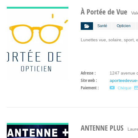
DÉCOUVRIR
À Portée de Vue
Val
Santé
Opticien
Lunettes vue, solaire, sport, 
Adresse :
1247 avenue d
Site web :
aporteedevue-
Paiement :
Chèque
DÉCOUVRIR
ANTENNE PLUS
Laur